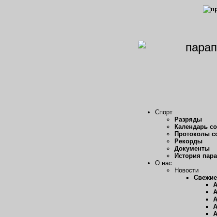
Спорт
Разряды
Календарь с
Протоколы с
Рекорды
Документы
История пар
О нас
Новости
Свежие
А
А
А
А
А