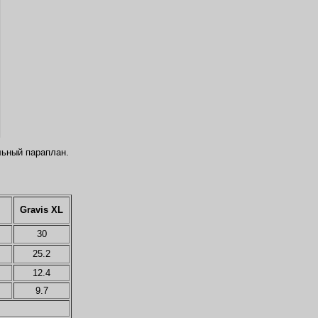
льный параплан.
Gravis XL
30
25.2
12.4
9.7