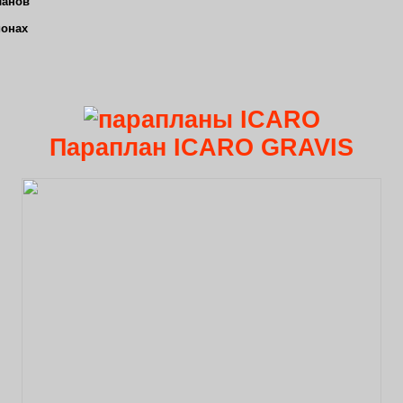
ланов
ионах
Параплан ICARO GRAVIS