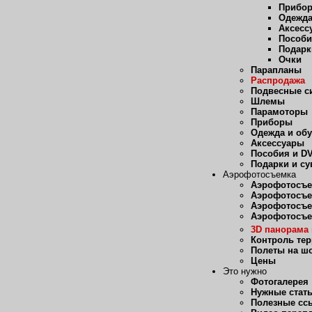
Прибо
Одежда
Аксесс
Пособи
Подарк
Очки
Парапланы
Распродажа
Подвесные с
Шлемы
Парамоторы
Приборы
Одежда и об
Аксессуары
Пособия и D
Подарки и с
Аэрофотосъемка
Аэрофотосъе
Аэрофотосъе
Аэрофотосъе
Аэрофотосъе
3D панорама 
Контроль те
Полеты на ш
Цены
Это нужно
Фотогалерея
Нужные стат
Полезные сс