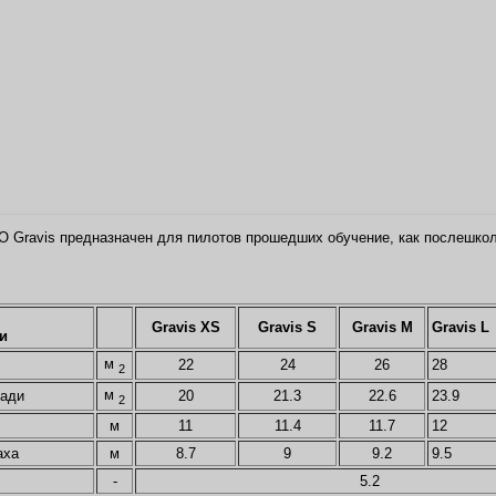
 Gravis предназначен для пилотов прошедших обучение, как послешко
Gravis XS
Gravis S
Gravis M
Gravis L
и
м
22
24
26
28
2
м
щади
20
21.3
22.6
23.9
2
м
11
11.4
11.7
12
аха
м
8.7
9
9.2
9.5
-
5.2