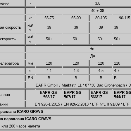
нения
-
3.8
-
40 + 38
кг
55-75
65-90
80-105
90-115
км/
ая скорость
39
39
39
39
ч
км/
скорость
50+
50+
50+
50+
ч
Нет
Да
селератора
мм
120
120
120
120
кг
4.1
4.3
4.5
4.7
EN
B
B
B
B
EAPR GmbH / Marktstr. 11 / 87730 Bad Gronenbach / D
EAPR-GS-
EAPR-GS-
EAPR-GS-
EAPR-GS
аплан
568/17
567/17
566/17
544/17
аний
EN 926-1:2015 / EN 926-2:2013 / LTF NfL II 91/09 / LTF 
араплана ICARO GRAVS
ма параплана ICARO GRAVS
и или 200 часов налета