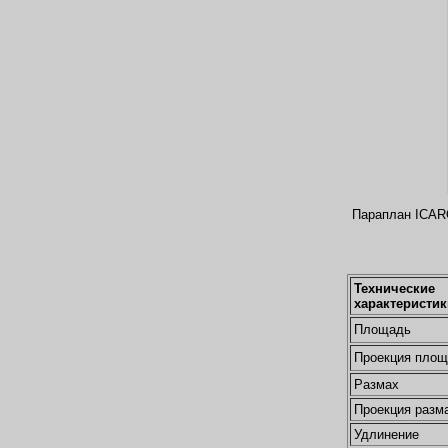
Параплан ICARO
Технические
характеристик
Площадь
Проекция пло
Размах
Проекция разм
Удлинение