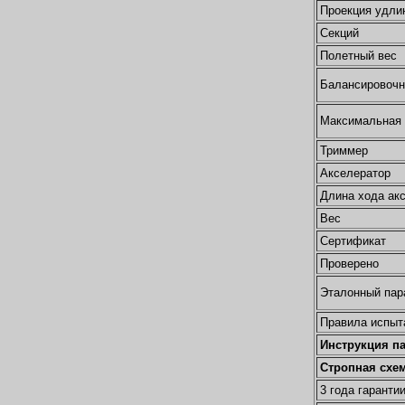
Проекция удли
Секций
Полетный вес
Балансировочн
Максимальная 
Триммер
Акселератор
Длина хода ак
Вес
Сертификат
Проверено
Эталонный пар
Правила испыт
Инструкция п
Стропная схе
3 года гаранти