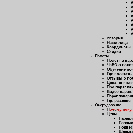
А
А
А
А
А
А
А
А
История
Наши лица
Координаты
Скидки
Полеты
Полет на пар
ЧаВО о полет
Обучение пол
Где полетать
Отзывы о пол
Цена на поле
Про парапла
Видео парап
Парапланерн
Где разрешен
Оборудование
Почему покуп
Цены
Парап
Парам
Подвес
Шлем