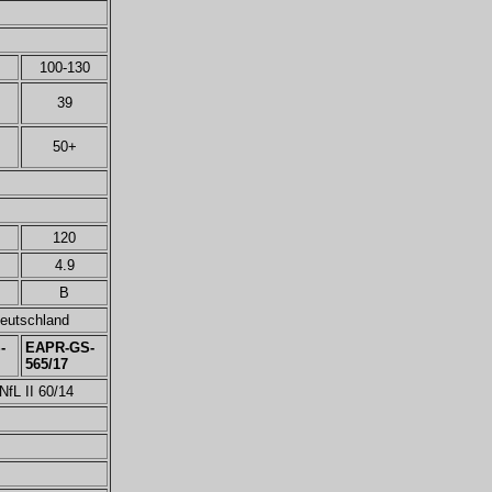
100-130
39
50+
120
4.9
B
eutschland
-
EAPR-GS-
565/17
NfL II 60/14