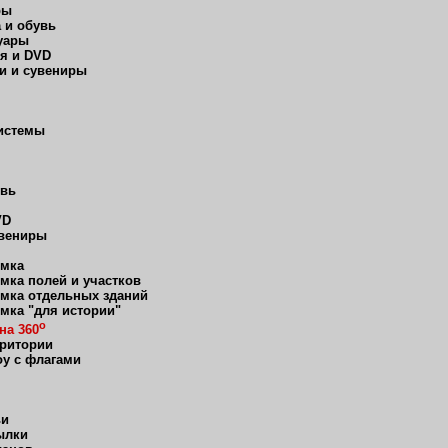
ры
 и обувь
уары
я и DVD
и и сувениры
истемы
увь
VD
увениры
мка
мка полей и участков
мка отдельных зданий
мка "для истории"
о
на 360
рритории
оу с флагами
ьи
ылки