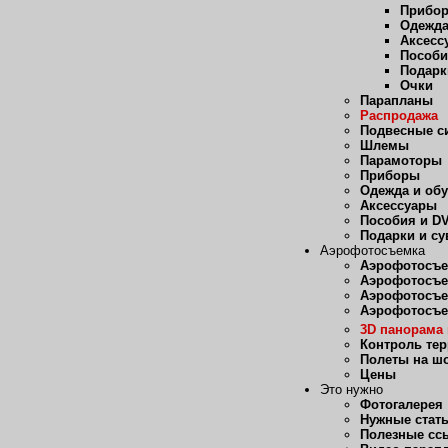
Прибо
Одежда
Аксесс
Пособи
Подарк
Очки
Парапланы
Распродажа
Подвесные с
Шлемы
Парамоторы
Приборы
Одежда и об
Аксессуары
Пособия и D
Подарки и с
Аэрофотосъемка
Аэрофотосъе
Аэрофотосъе
Аэрофотосъе
Аэрофотосъе
3D панорама 
Контроль те
Полеты на ш
Цены
Это нужно
Фотогалерея
Нужные стат
Полезные сс