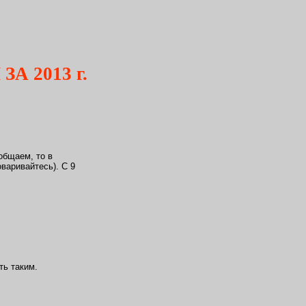
А 2013 г.
общаем, то в
оваривайтесь). С 9
ть таким.