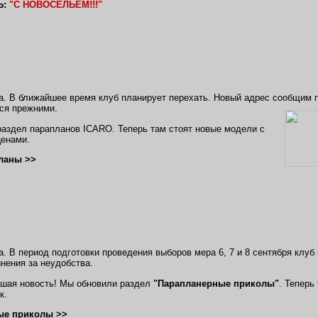
Ь:
"С НОВОСЕЛЬЕМ!!!"
да. В ближайшее время клуб планирует перехать. Новый адрес сообщим 
ся прежними.
аздел парапланов ICARO. Теперь там стоят новые модели с
ценами.
ланы >>
а. В период подготовки проведения выборов мера 6, 7 и 8 сентября клуб 
нения за неудобства.
ошая новость! Мы обновили раздел
"Парапланерные приколы"
. Теперь
к.
ые приколы >>