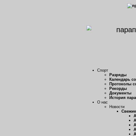
Спорт
Разряды
Календарь с
Протоколы с
Рекорды
Документы
История пар
О нас
Новости
Свежие
А
А
А
А
А