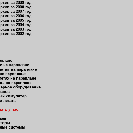
рхив за 2009 год
рхив за 2008 год
рхив за 2007 год
рхив за 2006 год
рхив за 2005 год
рхив за 2004 год
рхив за 2003 год
рхив за 2002 год
аплане
е на параплане
етам на параплане
 на параплане
етах на параплане
ты на параплане
нерное оборудование
ланов
ый симулятор
о летать
ать у нас
ланы
оторы
ные системы
ы