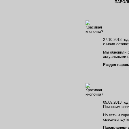
ПАРОЛ
27.10.2013 го
е-маил остают
Мы обновили р
актуальными 
Раздел парап
05.09.2013 год
Приносим изви
Но есть и хор
смешных шуто
Парапланерн