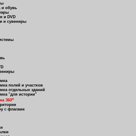
ры
 и обувь
уары
я и DVD
и и сувениры
истемы
увь
VD
увениры
мка
мка полей и участков
мка отдельных зданий
мка "для истории"
о
на 360
рритории
оу с флагами
ьи
ылки