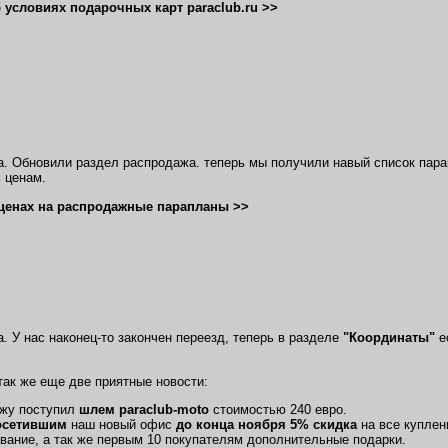
 условиях подарочных карт paraclub.ru >>
да. Обновили раздел распродажа. теперь мы получили навый список пар
 ценам.
ценах на распродажные парапланы >>
а. У нас наконец-то закончен переезд, теперь в разделе
"Координаты"
е
 так же еще две приятные новости:
ажу поступил
шлем paraclub-moto
стоимостью 240 евро.
осетившим
наш новый офис
до конца ноября 5% скидка
на все куплен
вание, а так же первым 10 покупателям дополнительные подарки.