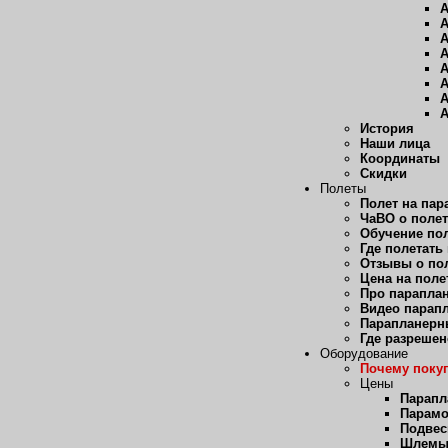
А
А
А
А
А
А
А
А
История
Наши лица
Координаты
Скидки
Полеты
Полет на пар
ЧаВО о полет
Обучение пол
Где полетать
Отзывы о пол
Цена на поле
Про парапла
Видео парап
Парапланерн
Где разрешен
Оборудование
Почему покуп
Цены
Парап
Парам
Подвес
Шлем