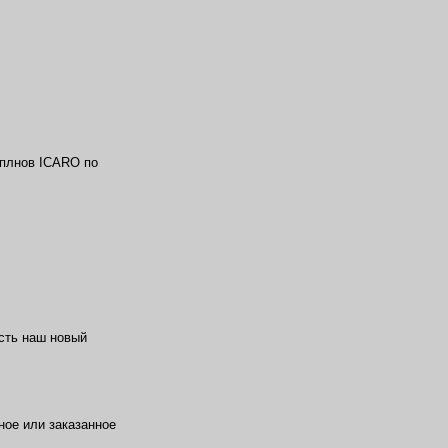
аплнов ICARO по
сть наш новый
ное или заказанное