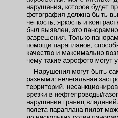
нарушения, которое будет п
фотография должна быть вы
четкость, яркость и контрас
был выявлен, это панорамно
разрешения. Только панора
помощи парапланов, способн
качество и максимально во
чему такие аэрофото могут 
Нарушения могут быть с
разными: нелегальная застр
территорий, несанкциониро
врезки в нефтепроводы/газо
нарушение границ владений
полета параплана пилот мож
до нескольких сотен панора