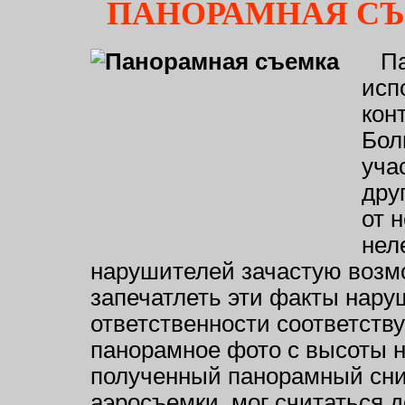
ПАНОРАМНАЯ СЪ
Пан
исп
кон
Бол
учас
дру
от 
нел
нарушителей зачастую возмо
запечатлеть эти факты нару
ответственности соответств
панорамное фото с высоты н
полученный панорамный сни
аэросъемки, мог считаться