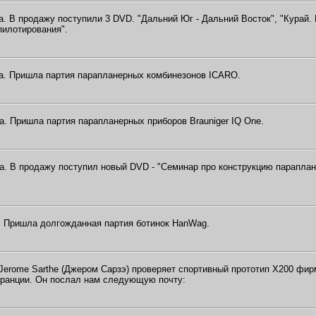
да. В продажу поступили 3 DVD. "Дальний Юг - Дальний Восток", "Курай.
пилотирования".
да. Пришла партия парапланерных комбинезонов ICARO.
да. Пришла партия парапланерных приборов Brauniger IQ One.
да. В продажу поступил новый DVD - "Семинар про конструкцию параплан
а. Пришла долгожданная партия ботинок HanWag.
 Jerome Sarthe (Джером Сарзэ) проверяет спортивный прототип X200 фи
Франции. Он послал нам следующую почту: