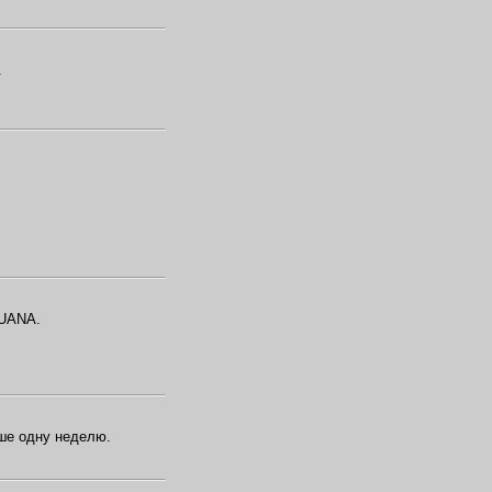
.
GUANA.
еше одну неделю.