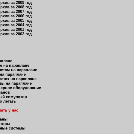
рхив за 2009 год
рхив за 2008 год
рхив за 2007 год
рхив за 2006 год
рхив за 2005 год
рхив за 2004 год
рхив за 2003 год
рхив за 2002 год
аплане
е на параплане
етам на параплане
 на параплане
етах на параплане
ты на параплане
нерное оборудование
ланов
ый симулятор
о летать
ать у нас
ланы
оторы
ные системы
ы