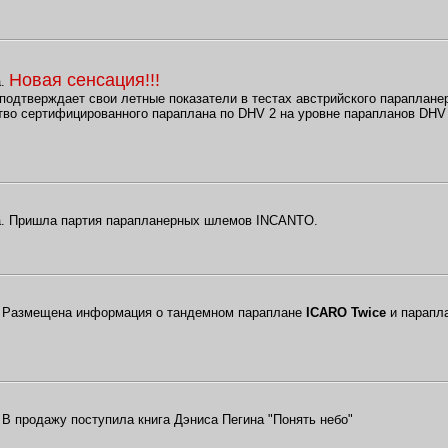
Новая сенсация!!!
а.
одтверждает свои летные показатели в тестах австрийского параплане
ество сертифицированного параплана по DHV 2 на уровне парапланов DHV
да. Пришла партия парапланерных шлемов INCANTO.
а. Размещена информация о тандемном параплане
ICARO Twice
и парапла
. В продажу поступила книга Дэниса Пегина "Понять небо"