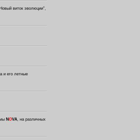
 Новый виток эволюции",
а и его летные
рмы
N
O
VA
, на различных