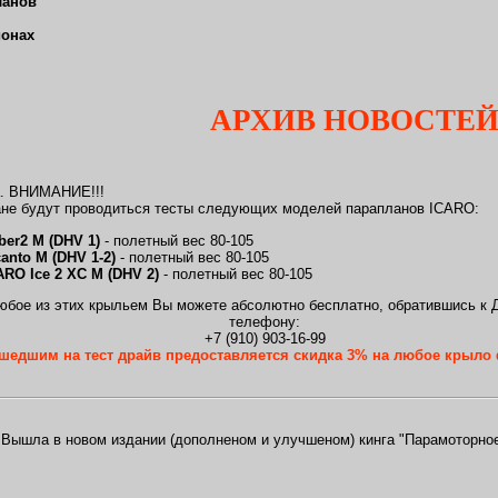
ланов
ионах
АРХИВ НОВОСТЕЙ З
а. ВНИМАНИЕ!!!
зане будут проводиться тесты следующих моделей парапланов ICARO:
ber2 М (DHV 1)
- полетный вес 80-105
anto М (DHV 1-2)
- полетный вес 80-105
RO Ice 2 XC М (DHV 2)
- полетный вес 80-105
юбое из этих крыльем Вы можете абсолютно бесплатно, обратившись к 
телефону:
+7 (910) 903-16-99
едшим на тест драйв предоставляется скидка 3% на любое крыло
. Вышла в новом издании (дополненом и улучшеном) кинга "Парамоторное