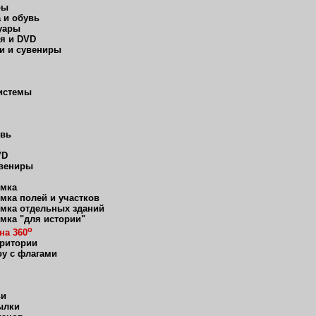
ры
 и обувь
уары
я и DVD
и и сувениры
истемы
увь
VD
увениры
мка
мка полей и участков
мка отдельных зданий
мка "для истории"
о
на 360
рритории
оу с флагами
ьи
ылки