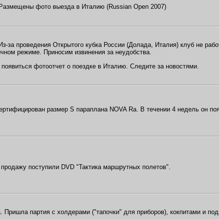
 Размещены фото выезда в Италию (Russian Open 2007)
Из-за проведения Открытого кубка России (Долада, Италия) клуб не рабо
ычном режиме. Приносим извинения за неудобства.
появиться фотоотчет о поездке в Италию. Следите за новостями.
Сертифицирован размер S параплана NOVA Ra. В течении 4 недель он по
В продажу поступили DVD "Тактика маршрутных полетов".
а. Пришла партия с холдерами ("тапочки" для приборов), кокпитами и п