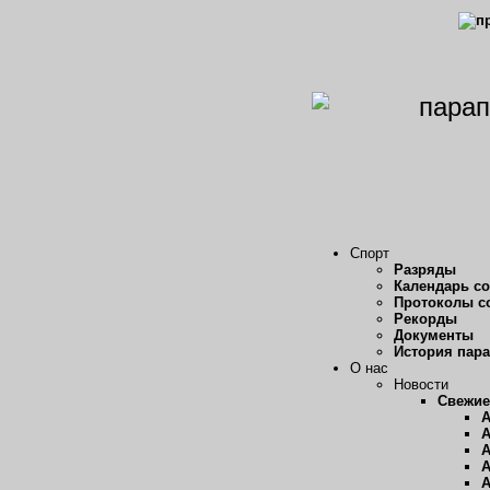
Спорт
Разряды
Календарь с
Протоколы с
Рекорды
Документы
История пар
О нас
Новости
Свежие
А
А
А
А
А