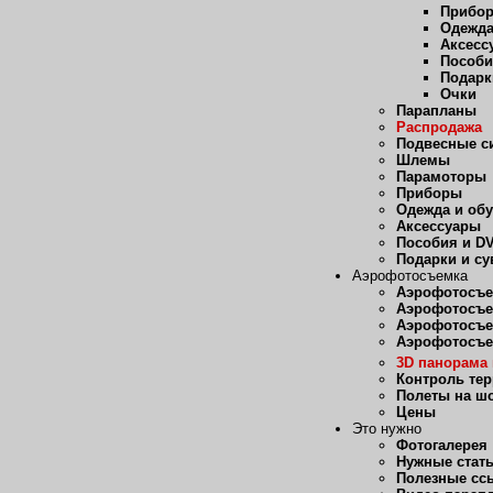
Прибо
Одежда
Аксесс
Пособи
Подарк
Очки
Парапланы
Распродажа
Подвесные с
Шлемы
Парамоторы
Приборы
Одежда и об
Аксессуары
Пособия и D
Подарки и с
Аэрофотосъемка
Аэрофотосъе
Аэрофотосъе
Аэрофотосъе
Аэрофотосъе
3D панорама 
Контроль те
Полеты на ш
Цены
Это нужно
Фотогалерея
Нужные стат
Полезные сс