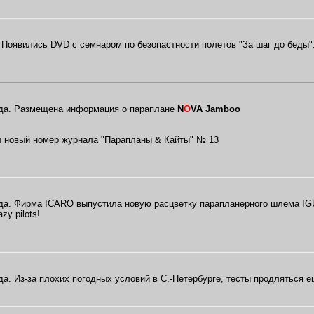
. Появились DVD c семнаром по безопастности полетов "За шаг до беды"
ода. Размещена информация о параплане
N
O
VA Jamboo
л новый номер журнала "Парапланы & Кайты" № 13
ода. Фирма ICARO выпустила новую расцветку парапланерного шлема I
azy pilots!
да. Из-за плохих погодных условий в С.-Петербурге, тесты продляться 