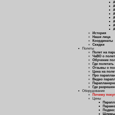
А
А
А
А
А
А
А
А
История
Наши лица
Координаты
Скидки
Полеты
Полет на пар
ЧаВО о полет
Обучение пол
Где полетать
Отзывы о пол
Цена на поле
Про парапла
Видео парап
Парапланерн
Где разрешен
Оборудование
Почему покуп
Цены
Парап
Парам
Подвес
Шлем