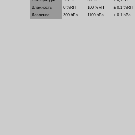
Влажность
0 %RH
100 %RH
± 0.1 %RH
Давление
300 hPa
1100 hPa
± 0.1 hPa