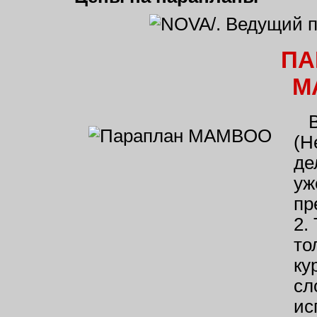
ПА
M
В 
(Н
де
уж
пр
2.
то
ку
сл
ис