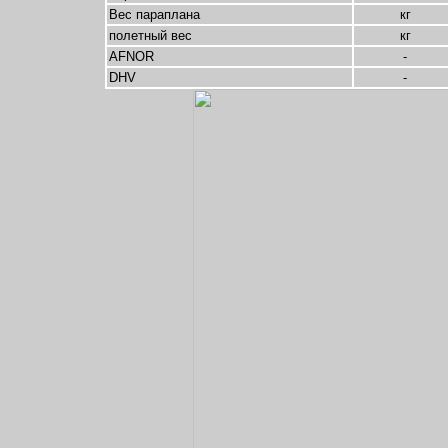
Вес параплана
кг
полетный вес
кг
AFNOR
-
DHV
-