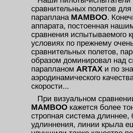
сравнительных полетов для
параплана
MAMBOO
. Коне
аппарата, постоенная наши
сравнения испытываемого к
условиях по прежнему очень
сравнительных полетов, па
образом доминировал над с
парапланом
ARTAX
и по зн
аэродинамического качеств
скорости...
При визуальном сравнен
MAMBOO
кажется более тон
стропная система длиннее, 
удлиннения, линии крыла е
улучшили также качество по