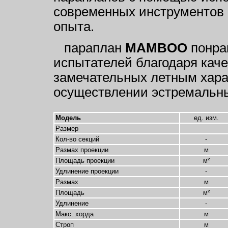
современных инструментов и
опыта.
параплан
MAMBOO
понра
испытателей благодаря каче
замечательных летным хара
осуществлении эстремальн
Модель
ед. изм.
Размер
Кол-во секций
-
Размах проекции
м
Площадь проекции
м²
Удлинение проекции
-
Размах
м
Площадь
м²
Удлинение
-
Макс. хорда
м
Строп
м