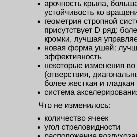
арочность крыла, больша
устойчивость ко вращен
геометрия стропной сис
присутствует D ряд: бо
кромки, лучшая управля
новая форма ушей: луч
эффективность
некоторые изменения во
(отверствия, диагональн
более жесткая и гладка
система акселерировани
Что не изменилось:
количество ячеек
угол стреловидности
расположение воздухоза