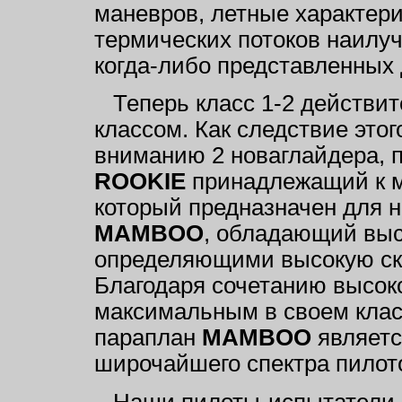
маневров, летные характери
термических потоков наилуч
когда-либо представленных 
Теперь класс 1-2 действит
классом. Как следствие этог
вниманию 2 новаглайдера, 
ROOKIE
принадлежащий к м
который предназначен для 
MAMBOO
, обладающий выс
определяющими высокую ско
Благодаря сочетанию высоко
максимальным в своем клас
параплан
MAMBOO
являетс
широчайшего спектра пилот
Наши пилоты-испытатели 