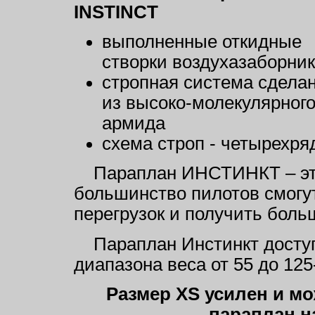
INSTINCT
выполненные откидные
створки воздухазаборни
стропная система сдела
из высоко-молекулярног
армида
схема строп - четырехря
Параплан ИНСТИНКТ – это
большинство пилотов смогут
перегрузок и получить боль
Параплан Инстинкт доступ
диапазона веса от 55 до 12
Размер XS усилен и мо
параплан н