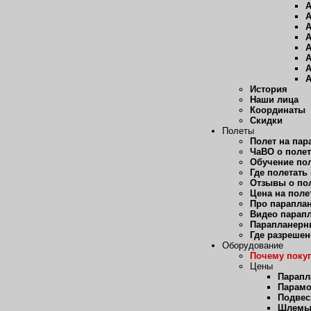
А
А
А
А
А
А
А
А
История
Наши лица
Координаты
Скидки
Полеты
Полет на пар
ЧаВО о полет
Обучение пол
Где полетать
Отзывы о пол
Цена на поле
Про парапла
Видео парап
Парапланерн
Где разрешен
Оборудование
Почему покуп
Цены
Парап
Парам
Подвес
Шлем