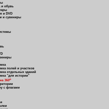
ры
 и обувь
уары
я и DVD
и и сувениры
истемы
увь
VD
увениры
мка
мка полей и участков
мка отдельных зданий
мка "для истории"
о
на 360
рритории
оу с флагами
ьи
ылки