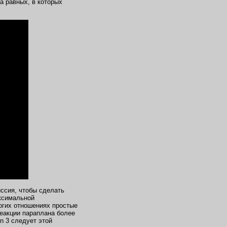
на равных, в которых
ссия, чтобы сделать
аксимальной
огих отношениях простые
еакции параплана более
n 3 следует этой