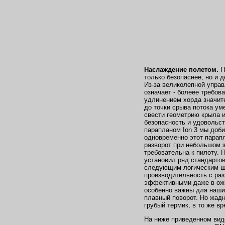
Наслаждение полетом.
П
только безопаснее, но и 
Из-за великолепной упра
означает - болеее требов
удлинением хорда значит
до точки срыва потока ум
свести геометрию крыла и
безопасность и удовольст
парапланом Ion 3 мы доби
одновременно этот парап
разворот при небольшом 
требовательна к пилоту. 
установил ряд стандартов
следующим логическим ша
производительность с ра
эффективными даже в ож
особенно важны для наши
плавный поворот. Но жадн
грубый термик, в то же в
На ниже приведенном виде