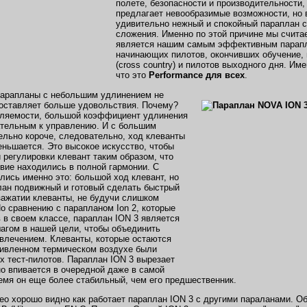
полете, безопасности и производительности,
предлагает невообразимые возможности, но в
удивительно нежный и спокойный параплан с
сложения. Именно по этой причине мы считае
является нашим самым эффективным парапл
начинающих пилотов, окончивших обучение,
(cross country) и пилотов выходного дня. Им
что это
Performance для всех
.
арапланы с небольшим удлинением не
доставляет больше удовольствия. Почему?
вляемости, большой коэффициент удлинения
ательным к управлению. И с большим
ельно короче, следовательно, ход клеванты
еньшается. Это высокое искусство, чтобы
 регулировки клевант таким образом, что
вие находились в полной гармонии. С
лись именно это: большой ход клевант, но
лан подвижный и готовый сделать быстрый
зажатии клеванты, не будучи слишком
По сравнению с парапланом Ion 2, которые
 в своем классе, параплан ION 3 является
гом в нашей цели, чтобы объединить
звлечением. Клеванты, которые остаются
ивленном термическом воздухе были
х тест-пилотов. Параплан ION 3 вырезает
о впивается в очередной даже в самой
ремя он еще более стабильный, чем его предшественник.
о хорошо видно как работает параплан ION 3 c другими параланами. Об