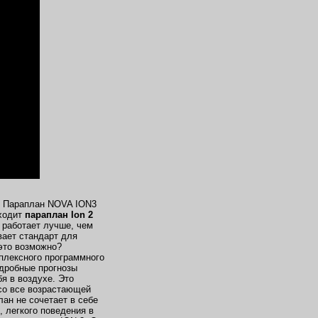
. Параплан NOVA ION3
сходит
параплан Ion 2
 работает лучше, чем
вает стандарт для
это возможно?
плексного программного
дробные прогнозы
бя в воздухе. Это
со все возрастающей
ан не сочетает в себе
, легкого поведения в