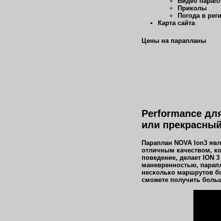
Видео парап
Приколы
Погода в рег
Карта сайта
Цены на парапланы
Performance дл
или прекрасный 
Параплан NOVA Ion3 явля
отличным качеством, ко
поведение, делает ION 
маневренностью, парапл
несколько маршрутов бо
сможете получить больш