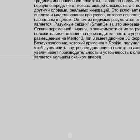
традиции инновационной простоты. Параплан получает
первую очередь не от возрастающей сложности, а с п
другими словами, реальных инноваций. Это включает в
анализа и моделирования процессов, которое позволя
парапланы в целом. Одним из видимых результатов эт
является "Разумные секции" (SmartCells), это инновац
Секции переменной ширины, в зависимости от их загру
положительное влияние на производительность и упра
размещенные на Mentor 3, Ion 3 имеет двойное 3D фо
Воздухозаборник, который применен в Rookie, получи
чтобы увеличить внутреннее давление в полете на акс
увеличивает производительность и устойчивость к с
является большим скачком вперед..