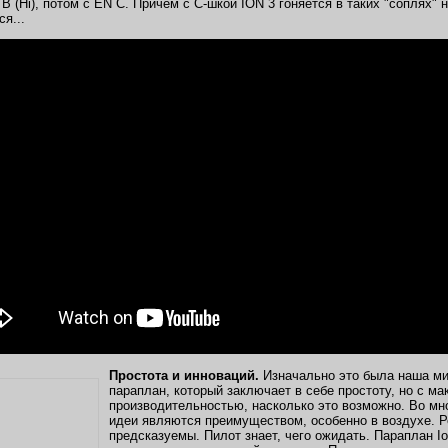
 (Hi), потом с EN C. Причем с С-шкой ION 3 гоняется в таких "соплях" 
я...
Простота и инноваций.
Изначально это была наша ми
параплан, который заключает в себе простоту, но с м
производительностью, насколько это возможно. Во мн
идеи являются преимуществом, особенно в воздухе. Р
предсказуемы. Пилот знает, чего ожидать. Параплан Io