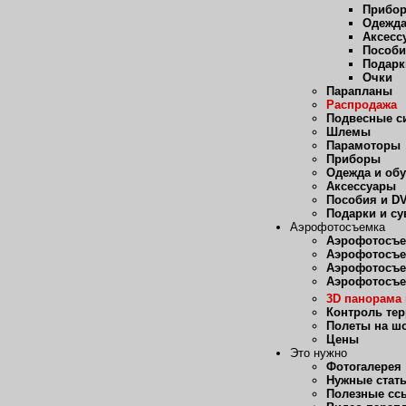
Прибо
Одежда
Аксесс
Пособи
Подарк
Очки
Парапланы
Распродажа
Подвесные с
Шлемы
Парамоторы
Приборы
Одежда и об
Аксессуары
Пособия и D
Подарки и с
Аэрофотосъемка
Аэрофотосъе
Аэрофотосъе
Аэрофотосъе
Аэрофотосъе
3D панорама 
Контроль те
Полеты на ш
Цены
Это нужно
Фотогалерея
Нужные стат
Полезные сс