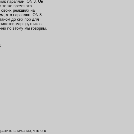
 как параплан ION 3. Он
 то же время это
 своих реакциях на
м, что параплан ION 3
аном до сих пор для
 пилотов-маршрутников
енно по этому мы говорим,
ратите внимание, что его