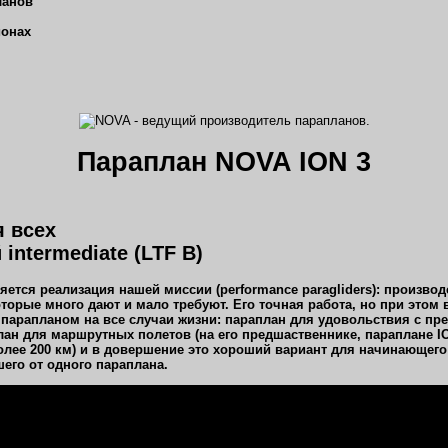
ланов
ионах
Параплан NOVA ION 3
я всех
intermediate (LTF B)
ется реализация нашей миссии (performance paragliders): производ
торые много дают и мало требуют. Его точная работа, но при это
3 парапланом на все случаи жизни: параплан для удовольствия с пр
ан для маршрутных полетов (на его предшаственнике,
параплане I
лее 200 км) и в довершение это хороший вариант для начинающего
его от одного параплана.