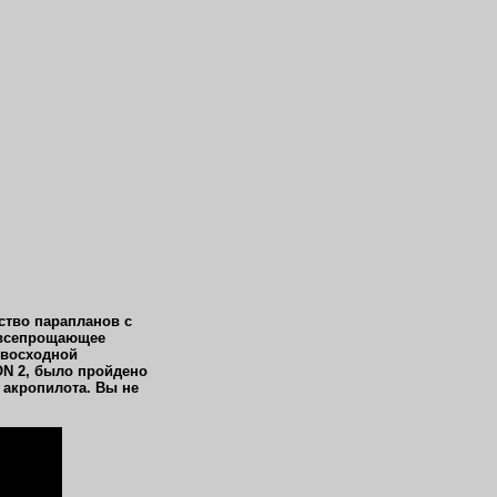
ство парапланов с
м всепрощающее
евосходной
ON 2
, было пройдено
 акропилота. Вы не