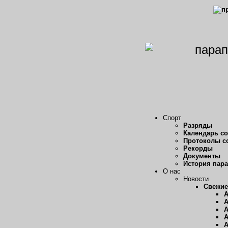
Спорт
Разряды
Календарь с
Протоколы с
Рекорды
Документы
История пар
О нас
Новости
Свежие
А
А
А
А
А