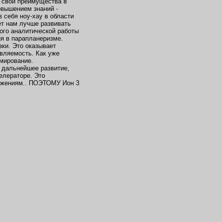
 свои преимущества в
овышением знаний -
 себя ноу-хау в области
ет нам лучше развивать
ого аналитической работы
ия в парапланеризме.
зки. Это оказывает
вляемость. Как уже
рмирование.
л дальнейшее развитие,
елераторе. Это
ложениям.. ПОЭТОМУ Ион 3