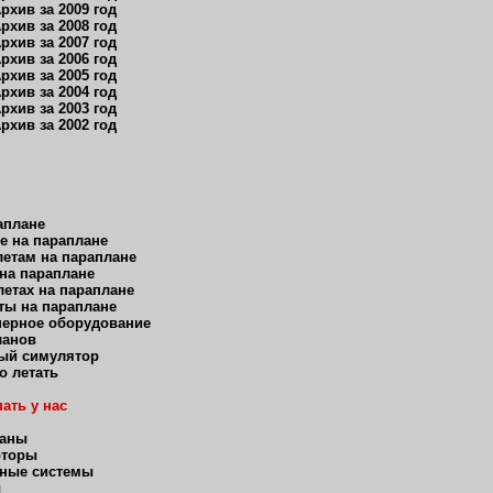
рхив за 2009 год
рхив за 2008 год
рхив за 2007 год
рхив за 2006 год
рхив за 2005 год
рхив за 2004 год
рхив за 2003 год
рхив за 2002 год
аплане
е на параплане
етам на параплане
 на параплане
етах на параплане
ты на параплане
нерное оборудование
ланов
ый симулятор
о летать
ать у нас
ланы
оторы
ные системы
ы