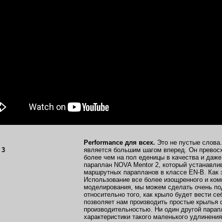
Performance для всех.
Это не пустые слова
является большим шагом вперед. Он прево
более чем на пол еденицы в качества и даже
параплан NOVA Mentor 2, который устанавли
маршрутных парапланов в классе EN-B. Как 
Использование все более изощренного и ком
моделирования, мы можем сделать очень по
относительно того, как крыло будет вести се
позволяет нам производить простые крылья 
производительностью. Ни один другой парапл
характеристики такого маленького удлинения