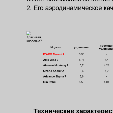
2. Его аэродинамическое кач
проекци
Модель
удлинение
удлинени
ICARO Maverick
5,96
-
Axis Vega 2
5,75
4,4
Airwave Mustang 2
5,7
4,24
Ozone Addict 2
5,6
4,2
Advance Sigma 7
5,6
-
Gin Rebel
5,55
4,04
Технические характерис